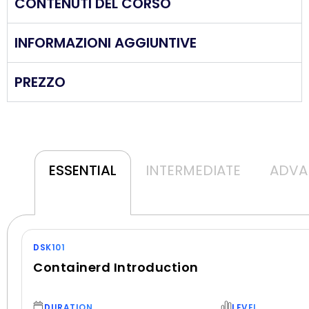
CONTENUTI DEL CORSO
INFORMAZIONI AGGIUNTIVE
PREZZO
ESSENTIAL
INTERMEDIATE
ADVA
DSK101
Containerd Introduction
DURATION
LEVEL