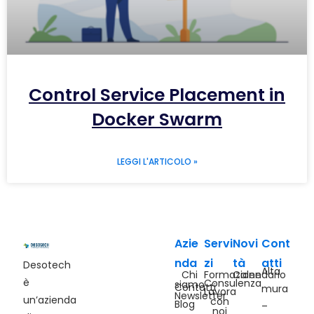
Control Service Placement in
Docker Swarm
LEGGI L'ARTICOLO »
Azie
Servi
Novi
Cont
nda
zi
tà
atti
Desotech
Alta
Chi
Formazione
Calendario
è
Consulenza
siamo
Contatti
mura
Lavora
Newsletter
un’azienda
con
Blog
–
noi