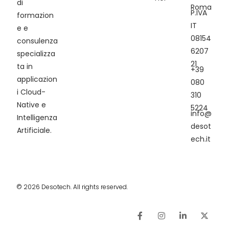
di
Roma
P.IVA
formazion
IT
e e
08154
consulenza
6207
specializza
21
ta in
+39
applicazion
080
i Cloud-
310
Native e
5224
info@
Intelligenza
desot
Artificiale.
ech.it
© 2026 Desotech. All rights reserved.