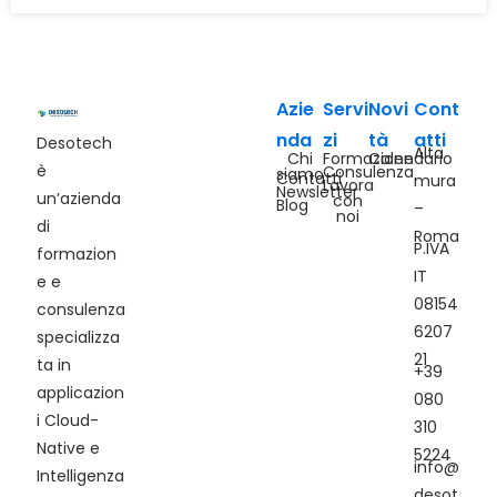
Azie
Servi
Novi
Cont
nda
zi
tà
atti
Desotech
Alta
Chi
Formazione
Calendario
è
Consulenza
siamo
Contatti
mura
Lavora
Newsletter
un’azienda
con
Blog
–
noi
di
Roma
P.IVA
formazion
IT
e e
08154
consulenza
6207
specializza
21
ta in
+39
applicazion
080
i Cloud-
310
Native e
5224
info@
Intelligenza
desot