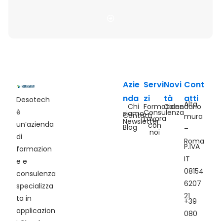
Azie
Servi
Novi
Cont
nda
zi
tà
atti
Desotech
Alta
Chi
Formazione
Calendario
è
Consulenza
siamo
Contatti
mura
Lavora
Newsletter
un’azienda
con
Blog
–
noi
di
Roma
P.IVA
formazion
IT
e e
08154
consulenza
6207
specializza
21
ta in
+39
applicazion
080