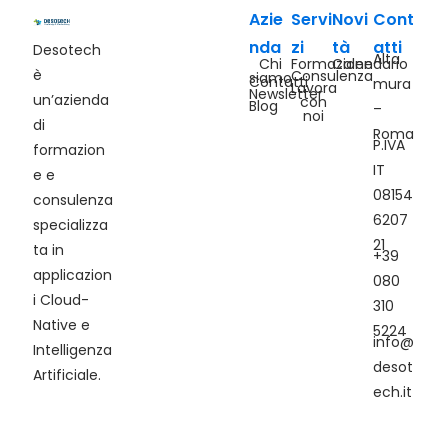
Azie
Servi
Novi
Cont
nda
zi
tà
atti
Desotech
Alta
Chi
Formazione
Calendario
è
Consulenza
siamo
Contatti
mura
Lavora
Newsletter
un’azienda
con
Blog
–
noi
di
Roma
P.IVA
formazion
IT
e e
08154
consulenza
6207
specializza
21
ta in
+39
applicazion
080
i Cloud-
310
Native e
5224
info@
Intelligenza
desot
Artificiale.
ech.it