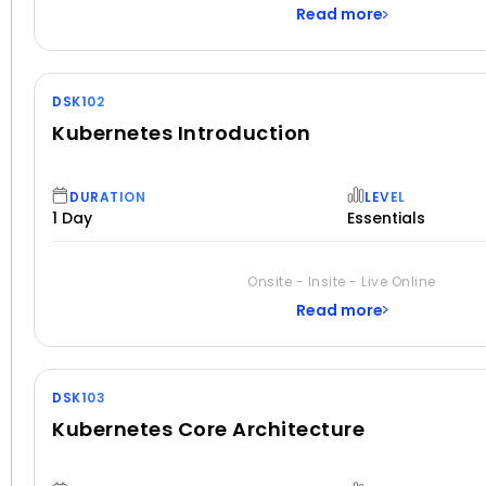
-Proficiency in the operating system command line
Read more
DSK102
Kubernetes Introduction
DURATION
LEVEL
1 Day
Essentials
PREREQUISITES
Onsite - Insite - Live Online
-Basic knowledge of Linux CLI
-Knowledge of basic concepts of containerization an
Read more
work.
DSK103
Kubernetes Core Architecture