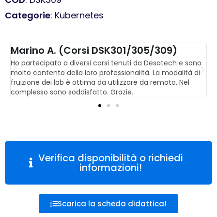
Categorie
: Kubernetes
Marino A. (Corsi DSK301/305/309)
Ho partecipato a diversi corsi tenuti da Desotech e sono
U
o
molto contento della loro professionalità. La modalità di
f
ai
fruizione dei lab è ottima da utilizzare da remoto. Nel
d
complesso sono soddisfatto. Grazie.
D
Verifica disponibilità o richiedi
informazioni!
Scarica la scheda didattica!