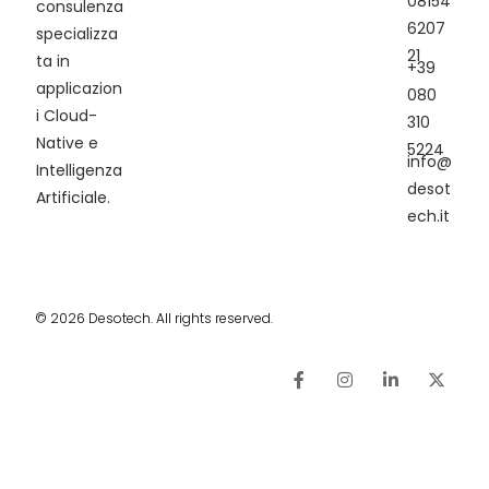
08154
consulenza
6207
specializza
21
ta in
+39
applicazion
080
i Cloud-
310
Native e
5224
info@
Intelligenza
desot
Artificiale.
ech.it
© 2026 Desotech. All rights reserved.