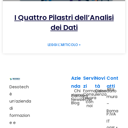
I Quattro Pilastri dell’Analisi
dei Dati
LEGGI L'ARTICOLO »
Azie
Servi
Novi
Cont
nda
zi
tà
atti
Desotech
Alta
Chi
Formazione
Calendario
è
Consulenza
siamo
Contatti
mura
Lavora
Newsletter
un’azienda
con
Blog
–
noi
di
Roma
P.IVA
formazion
IT
e e