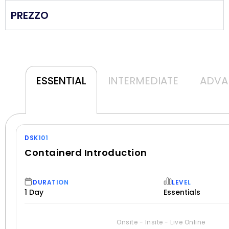
PREZZO
ESSENTIAL
INTERMEDIATE
ADVA
DSK101
Containerd Introduction
DURATION
LEVEL
1 Day
Essentials
PREREQUISITES
Onsite - Insite - Live Online
-Familiarity with the Linux operating system