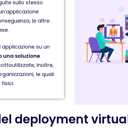
uite sullo stesso
 un’applicazione
onseguenza, le altre
ese.
i applicazione su un
o una soluzione
toutilizzate, inoltre,
ganizzazioni, le quali
isici.
del deployment virtua