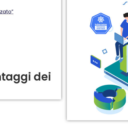
zato”​
ntaggi dei