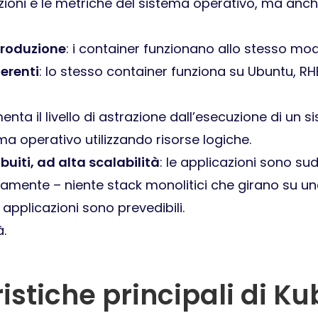
oni e le metriche del sistema operativo, ma anche l
produzione
: i container funzionano allo stesso mo
ferenti
: lo stesso container funziona su Ubuntu, RH
enta il livello di astrazione dall’esecuzione di un
ma operativo utilizzando risorse logiche.
buiti, ad alta scalabilità
: le applicazioni sono sud
camente – niente stack monolitici che girano su u
e applicazioni sono prevedibili.
à.
istiche principali di K