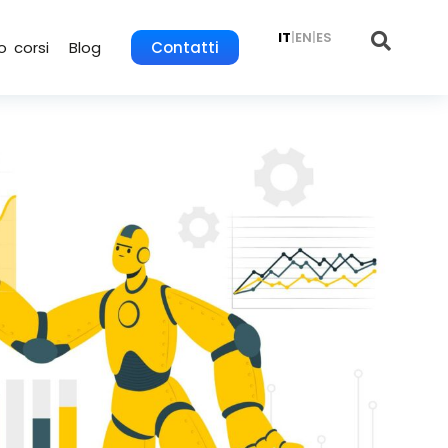
IT
|
EN
|
ES
o corsi
Blog
Contatti