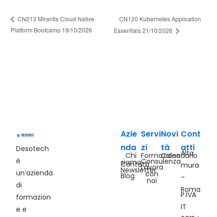
CN120 Kubernetes Application
CN213 Mirantis Cloud Native
Platform Bootcamp 19/10/2026
Essentials 21/10/2026
Azie
Servi
Novi
Cont
nda
zi
tà
atti
Desotech
Alta
Chi
Formazione
Calendario
è
Consulenza
siamo
Contatti
mura
Lavora
Newsletter
un’azienda
con
Blog
–
noi
di
Roma
P.IVA
formazion
IT
e e