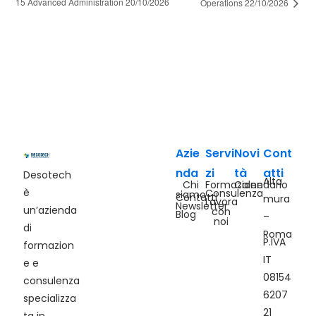
15 Advanced Administration 20/10/2026
Operations 22/10/2026
Azie
Servi
Novi
Cont
nda
zi
tà
atti
Desotech
Alta
Chi
Formazione
Calendario
è
Consulenza
siamo
Contatti
mura
Lavora
Newsletter
un’azienda
con
Blog
–
noi
di
Roma
P.IVA
formazion
IT
e e
08154
consulenza
6207
specializza
21
ta in