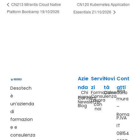
CN120 Kubernetes Application
CN213 Mirantis Cloud Native
Platform Bootcamp 19/10/2026
Essentials 21/10/2026
Azie
Servi
Novi
Cont
nda
zi
tà
atti
Desotech
Alta
Chi
Formazione
Calendario
è
Consulenza
siamo
Contatti
mura
Lavora
Newsletter
un’azienda
con
Blog
–
noi
di
Roma
P.IVA
formazion
IT
e e
08154
consulenza