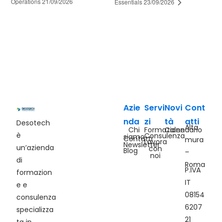
Operations 21/09/2026
Essentials 23/09/2026
Azie
Servi
Novi
Cont
nda
zi
tà
atti
Desotech
Alta
Chi
Formazione
Calendario
è
Consulenza
siamo
Contatti
mura
Lavora
Newsletter
un’azienda
con
Blog
–
noi
di
Roma
P.IVA
formazion
IT
e e
08154
consulenza
6207
specializza
21
ta in