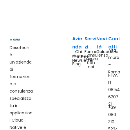
Azie
Servi
Novi
Cont
nda
zi
tà
atti
Desotech
Alta
Chi
Formazione
Calendario
è
Consulenza
siamo
Contatti
mura
Lavora
Newsletter
un’azienda
con
Blog
–
noi
di
Roma
P.IVA
formazion
IT
e e
08154
consulenza
6207
specializza
21
ta in
+39
applicazion
080
i Cloud-
310
Native e
5224