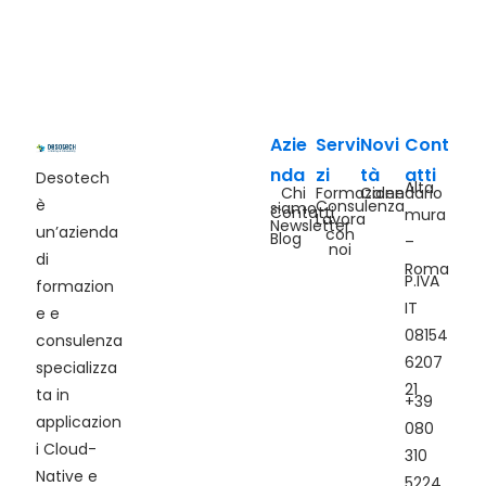
Azie
Servi
Novi
Cont
nda
zi
tà
atti
Desotech
Alta
Chi
Formazione
Calendario
è
Consulenza
siamo
Contatti
mura
Lavora
Newsletter
un’azienda
con
Blog
–
noi
di
Roma
P.IVA
formazion
IT
e e
08154
consulenza
6207
specializza
21
ta in
+39
applicazion
080
i Cloud-
310
Native e
5224