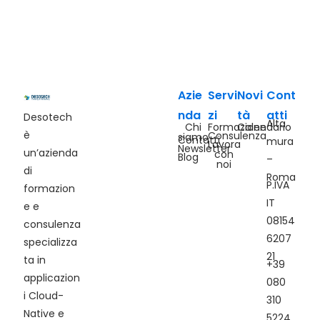
Azie
Servi
Novi
Cont
nda
zi
tà
atti
Desotech
Alta
Chi
Formazione
Calendario
è
Consulenza
siamo
Contatti
mura
Lavora
Newsletter
un’azienda
con
Blog
–
noi
di
Roma
P.IVA
formazion
IT
e e
08154
consulenza
6207
specializza
21
ta in
+39
applicazion
080
i Cloud-
310
Native e
5224