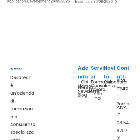
Application Development 28/09/2026
Essentials 30/09/2026
Azie
Servi
Novi
Cont
nda
zi
tà
atti
Desotech
Alta
Chi
Formazione
Calendario
è
Consulenza
siamo
Contatti
mura
Lavora
Newsletter
un’azienda
con
Blog
–
noi
di
Roma
P.IVA
formazion
IT
e e
08154
consulenza
6207
specializza
21
ta in