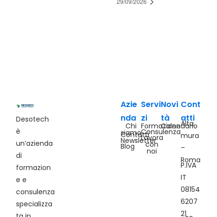
29/09/2026
Azie
Servi
Novi
Cont
nda
zi
tà
atti
Desotech
Alta
Chi
Formazione
Calendario
è
Consulenza
siamo
Contatti
mura
Lavora
Newsletter
un’azienda
con
Blog
–
noi
di
Roma
P.IVA
formazion
IT
e e
08154
consulenza
6207
specializza
21
ta in