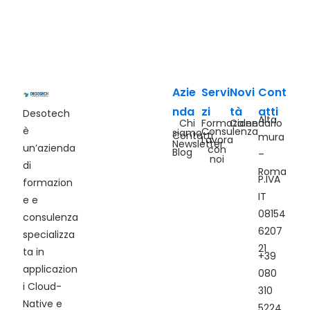
Azie
Servi
Novi
Cont
nda
zi
tà
atti
Desotech
Alta
Chi
Formazione
Calendario
è
Consulenza
siamo
Contatti
mura
Lavora
Newsletter
un’azienda
con
Blog
–
noi
di
Roma
P.IVA
formazion
IT
e e
08154
consulenza
6207
specializza
21
ta in
+39
applicazion
080
i Cloud-
310
Native e
5224