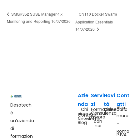
CN110 Docker Swarm
SMGR352 SUSE Manager 4.x
Monitoring and Reporting 10/07/2026
Application Essentials
14/07/2026
Azie
Servi
Novi
Cont
nda
zi
tà
atti
Desotech
Alta
Chi
Formazione
Calendario
è
Consulenza
siamo
Contatti
mura
Lavora
Newsletter
un’azienda
con
Blog
–
noi
di
Roma
P.IVA
formazion