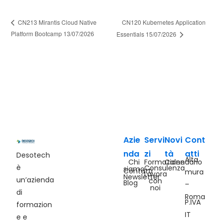
CN120 Kubernetes Application
CN213 Mirantis Cloud Native
Platform Bootcamp 13/07/2026
Essentials 15/07/2026
Azie
Servi
Novi
Cont
nda
zi
tà
atti
Desotech
Alta
Chi
Formazione
Calendario
è
Consulenza
siamo
Contatti
mura
Lavora
Newsletter
un’azienda
con
Blog
–
noi
di
Roma
P.IVA
formazion
IT
e e