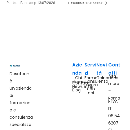
Platform Bootcamp 13/07/2026
Essentials 15/07/2026
Azie
Servi
Novi
Cont
nda
zi
tà
atti
Desotech
Alta
Chi
Formazione
Calendario
è
Consulenza
siamo
Contatti
mura
Lavora
Newsletter
un’azienda
con
Blog
–
noi
di
Roma
P.IVA
formazion
IT
e e
08154
consulenza
6207
specializza