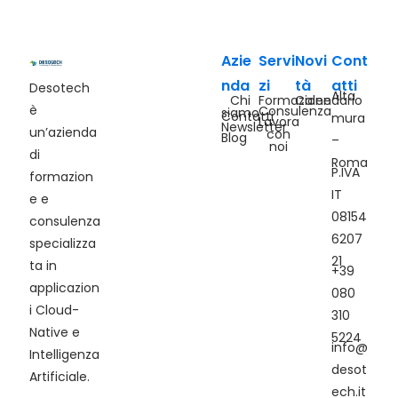
Azie
Servi
Novi
Cont
nda
zi
tà
atti
Desotech
Alta
Chi
Formazione
Calendario
è
Consulenza
siamo
Contatti
mura
Lavora
Newsletter
un’azienda
con
Blog
–
noi
di
Roma
P.IVA
formazion
IT
e e
08154
consulenza
6207
specializza
21
ta in
+39
applicazion
080
i Cloud-
310
Native e
5224
info@
Intelligenza
desot
Artificiale.
ech.it