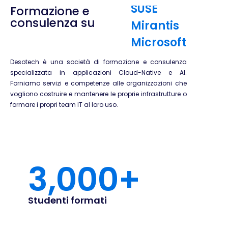
Formazione e
Mirantis
consulenza su
Microsoft
CompTIA
MikroTik
Desotech è una società di formazione e consulenza
specializzata in applicazioni Cloud-Native e AI.
Docker
Forniamo servizi e competenze alle organizzazioni che
Kubernetes
vogliono costruire e mantenere le proprie infrastrutture o
formare i propri team IT al loro uso.
HashiCorp
Int. Artificiale
Terraform
VMware
3,000
+
AWS
Google Cloud
Studenti formati
Linux