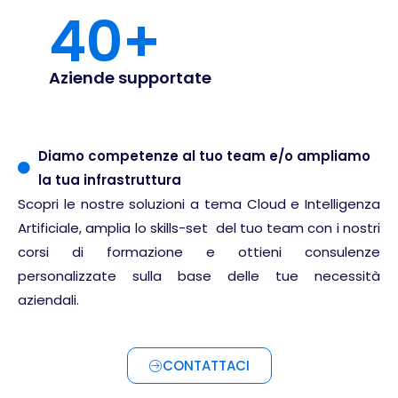
SUSE
40
+
Mirantis
Microsoft
Aziende supportate
CompTIA
MikroTik
Docker
Diamo competenze al tuo team e/o ampliamo
Kubernetes
la tua infrastruttura
Scopri le nostre soluzioni a tema Cloud e Intelligenza
HashiCorp
Artificiale, amplia lo skills-set del tuo team con i nostri
Int. Artificiale
corsi di formazione e ottieni consulenze
Terraform
personalizzate sulla base delle tue necessità
VMware
aziendali.
AWS
Google Cloud
CONTATTACI
Linux