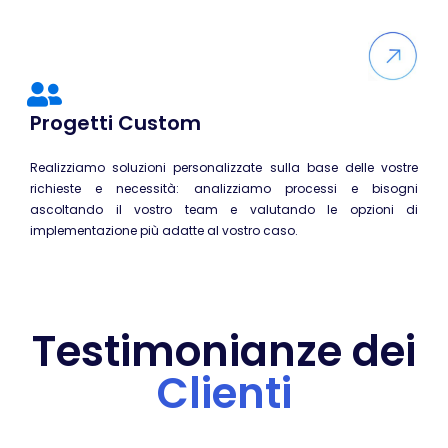
Linux
SUSE
Mirantis
Progetti Custom
Microsoft
CompTIA
Realizziamo soluzioni personalizzate sulla base delle vostre
MikroTik
richieste e necessità: analizziamo processi e bisogni
ascoltando il vostro team e valutando le opzioni di
Docker
implementazione più adatte al vostro caso.
Kubernetes
HashiCorp
Int. Artificiale
Testimonianze dei
Terraform
Clienti
VMware
AWS