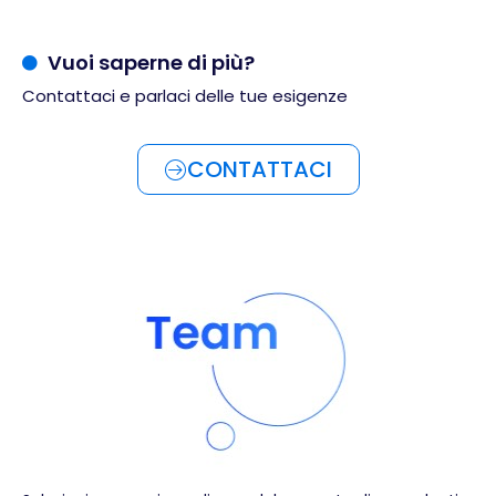
AWS
Google Cloud
Vuoi saperne di più?
Linux
Contattaci e parlaci delle tue esigenze
SUSE
Mirantis
CONTATTACI
Microsoft
CompTIA
MikroTik