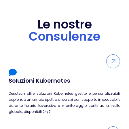
SUSE
Mirantis
Le nostre
Microsoft
Consulenze
CompTIA
MikroTik
Docker
Kubernetes
HashiCorp
Soluzioni Kubernetes
Int. Artificiale
Terraform
Desotech offre soluzioni Kubernetes gestite e personalizzabili,
VMware
coprendo un ampio spettro di servizi con supporto impeccabile
durante l'orario lavorativo e monitoraggio continuo a livello
AWS
globale, disponibili 24/7.
Google Cloud