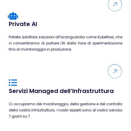
Linux
SUSE
Mirantis
Private AI
Microsoft
Potrete adottare soluzioni all'avanguardia come Kubeflow, che
CompTIA
vi consentiranno di portare l'AI dalla fase di sperimentazione
MikroTik
fino al monitoraggio in produzione.
Docker
Kubernetes
HashiCorp
Int. Artificiale
Servizi Managed dell’Infrastruttura
Terraform
Ci occupiamo del monitoraggio, della gestione e del controllo
VMware
della vostra infrastruttura. I nostri esperti sono al vostro servizio
AWS
7 giorni su 7.
Google Cloud