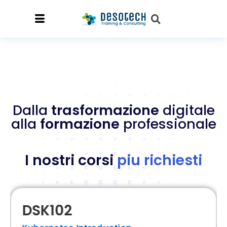
Docker
Kubernetes
HashiCorp
Dalla
trasformazione
digitale
Int. Artificiale
alla
formazione
professionale
Terraform
VMware
I nostri corsi
piu richiesti
AWS
Google Cloud
Linux
DSK102
SUSE