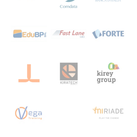
Google Cloud
Linux
SUSE
Mirantis
Microsoft
CompTIA
MikroTik
Docker
Kubernetes
HashiCorp
Int. Artificiale
Terraform
VMware