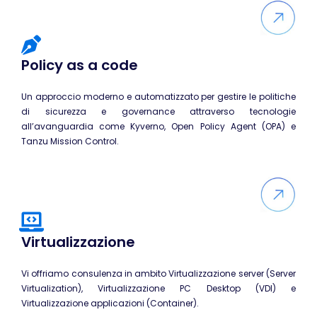
Linux
SUSE
Mirantis
Policy as a code
Microsoft
Un approccio moderno e automatizzato per gestire le politiche
CompTIA
di sicurezza e governance attraverso tecnologie
MikroTik
all’avanguardia come Kyverno, Open Policy Agent (OPA) e
Tanzu Mission Control.
Docker
Kubernetes
HashiCorp
Int. Artificiale
Virtualizzazione
Terraform
VMware
Vi offriamo consulenza in ambito Virtualizzazione server (Server
AWS
Virtualization), Virtualizzazione PC Desktop (VDI) e
Virtualizzazione applicazioni (Container).
Google Cloud