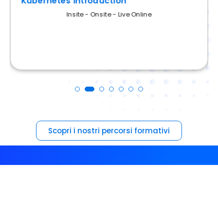
Kubernetes Introduction
Mirantis
Insite - Onsite - Live Online
Microsoft
CompTIA
MikroTik
Docker
Kubernetes
HashiCorp
Int. Artificiale
Scopri i nostri percorsi formativi
Terraform
VMware
AWS
Google Cloud
Linux
SUSE