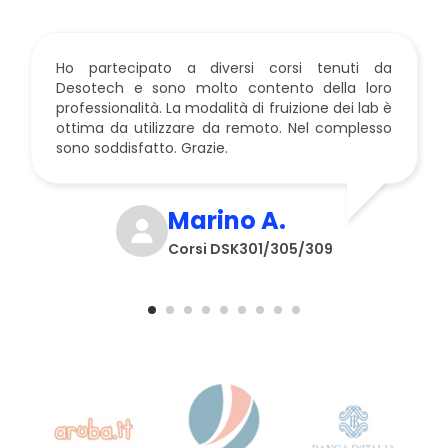
Google Cloud
Linux
Ho partecipato a diversi corsi tenuti da
SUSE
Desotech e sono molto contento della loro
Mirantis
professionalità. La modalità di fruizione dei lab è
ottima da utilizzare da remoto. Nel complesso
Microsoft
sono soddisfatto. Grazie.
CompTIA
MikroTik
Marino A.
Docker
Corsi DSK301/305/309
Kubernetes
HashiCorp
Int. Artificiale
Terraform
VMware
AWS