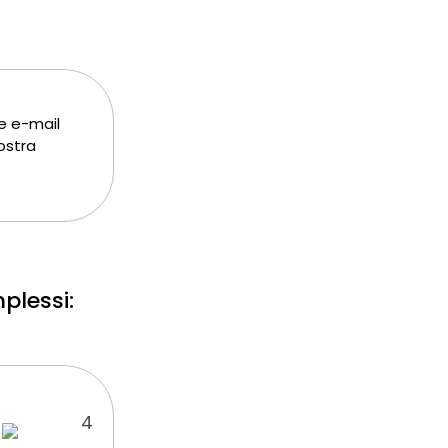
e e-mail
ostra
mplessi: