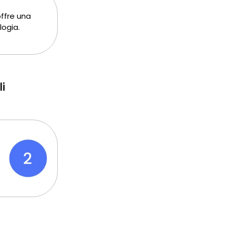
offre una
logia.
i