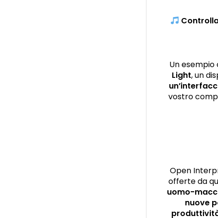
Controlla
Un esempio c
Light
, un d
un’interfac
vostro comput
Open Interpr
offerte da qu
uomo-macchi
nuove po
produttivit