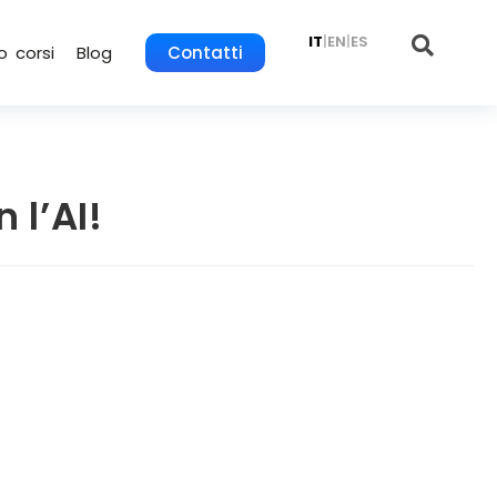
IT
|
EN
|
ES
o corsi
Blog
Contatti
 l’AI!