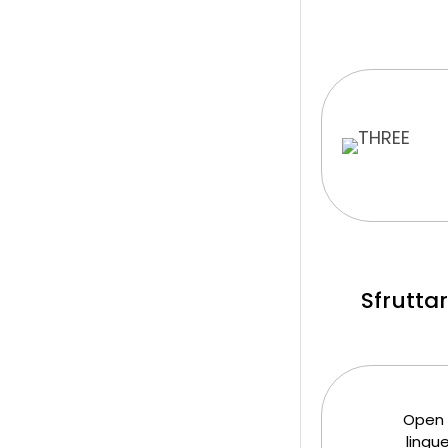
Sfruttar
Open I
lingue