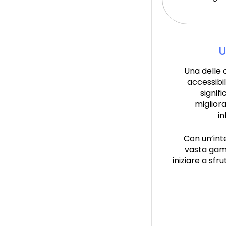
U
Una delle c
accessibil
signif
miglior
in
Con un’inte
vasta gamm
iniziare a sfr