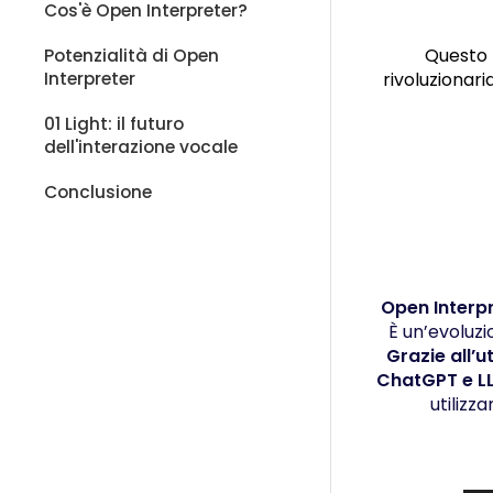
Cos'è Open Interpreter?​
Questo 
Potenzialità di Open
Interpreter
rivoluzionar
01 Light: il futuro
dell'interazione vocale​
Conclusione
Open Interp
È un’evoluzi
Grazie all’u
ChatGPT e L
utilizz