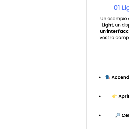
01 Li
Un esempio c
Light
, un d
un’interfac
vostro comput
Accend
Apri
Cer