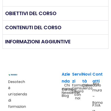
OBIETTIVI DEL CORSO
CONTENUTI DEL CORSO
INFORMAZIONI AGGIUNTIVE
Azie
Servi
Novi
Cont
nda
zi
tà
atti
Desotech
Alta
Chi
Formazione
Calendario
è
Consulenza
siamo
Contatti
mura
Lavora
Newsletter
un’azienda
con
Blog
–
noi
di
Roma
P.IVA
formazion