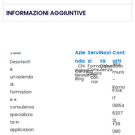
INFORMAZIONI AGGIUNTIVE
Azie
Servi
Novi
Cont
nda
zi
tà
atti
Desotech
Alta
Chi
Formazione
Calendario
è
Consulenza
siamo
Contatti
mura
Lavora
Newsletter
un’azienda
con
Blog
–
noi
di
Roma
P.IVA
formazion
IT
e e
08154
consulenza
6207
specializza
21
ta in
+39
applicazion
080