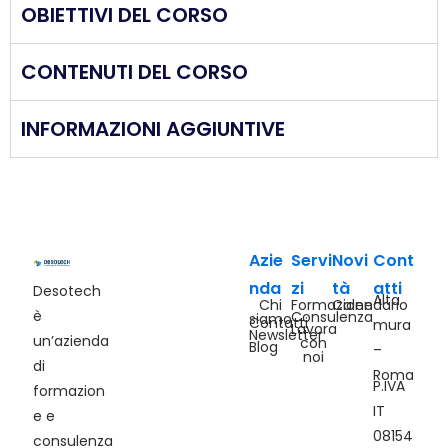
OBIETTIVI DEL CORSO
CONTENUTI DEL CORSO
INFORMAZIONI AGGIUNTIVE
Azie
Servi
Novi
Cont
nda
zi
tà
atti
Desotech
Alta
Chi
Formazione
Calendario
è
Consulenza
siamo
Contatti
mura
Lavora
Newsletter
un’azienda
con
Blog
–
noi
di
Roma
P.IVA
formazion
IT
e e
08154
consulenza