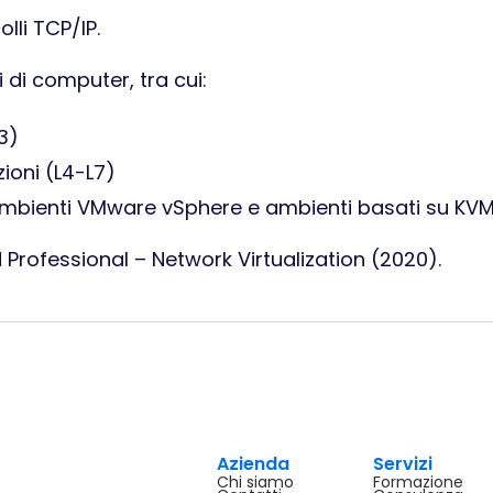
lli TCP/IP.
 di computer, tra cui:
3)
zioni (L4-L7)
mbienti VMware vSphere e ambienti basati su KVM
d Professional – Network Virtualization (2020).
Azienda
Servizi
Chi siamo
Formazione