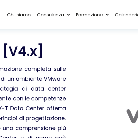
Chi siamo
Consulenza
Formazione
Calendari
 [V4.x]
rmazione completa sulle
ne di un ambiente VMware
ategia di data center
dente con le competenze
X-T Data Center offerta
rincipi di progettazione,
ce una comprensione più
a Center e di come può