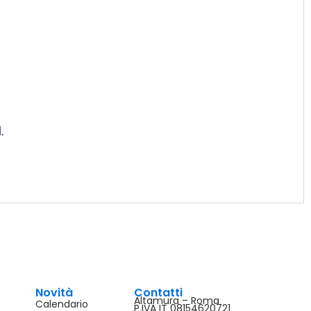
.
Novità
Contatti
Altamura – Roma
Calendario
P.IVA IT 08154620721