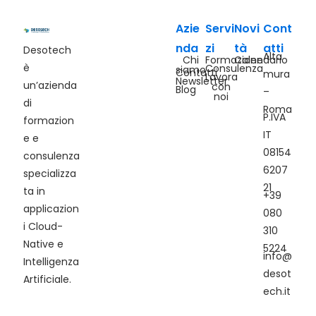
Azie
Servi
Novi
Cont
nda
zi
tà
atti
Desotech
Alta
Chi
Formazione
Calendario
è
Consulenza
siamo
Contatti
mura
Lavora
Newsletter
un’azienda
con
Blog
–
noi
di
Roma
P.IVA
formazion
IT
e e
08154
consulenza
6207
specializza
21
ta in
+39
applicazion
080
i Cloud-
310
Native e
5224
info@
Intelligenza
desot
Artificiale.
ech.it