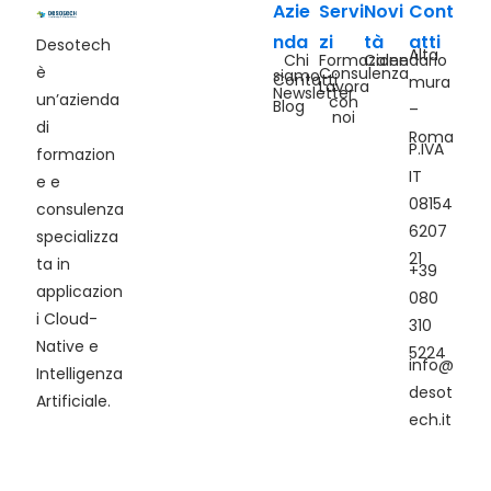
Azie
Servi
Novi
Cont
nda
zi
tà
atti
Desotech
Alta
Chi
Formazione
Calendario
è
Consulenza
siamo
Contatti
mura
Lavora
Newsletter
un’azienda
con
Blog
–
noi
di
Roma
P.IVA
formazion
IT
e e
08154
consulenza
6207
specializza
21
ta in
+39
applicazion
080
i Cloud-
310
Native e
5224
info@
Intelligenza
desot
Artificiale.
ech.it