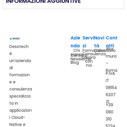
INFORMAZIONI AGGIUNTIVE
Azie
Servi
Novi
Cont
nda
zi
tà
atti
Desotech
Alta
Chi
Formazione
Calendario
è
Consulenza
siamo
Contatti
mura
Lavora
Newsletter
un’azienda
con
Blog
–
noi
di
Roma
P.IVA
formazion
IT
e e
08154
consulenza
6207
specializza
21
ta in
+39
applicazion
080
i Cloud-
310
Native e
5224