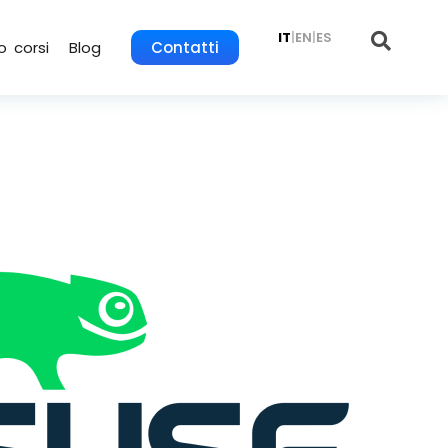
IT
|
EN
|
ES
o corsi
Blog
Contatti