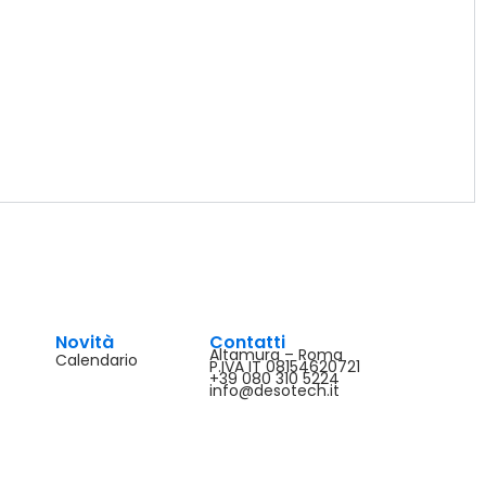
Novità
Contatti
Altamura – Roma
Calendario
P.IVA IT 08154620721
+39 080 310 5224
info@desotech.it