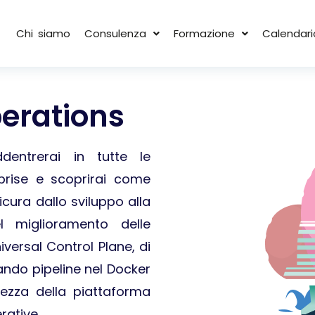
Chi siamo
Consulenza
Formazione
Calendari
perations
dentrerai in tutte le
rprise e scoprirai come
cura dallo sviluppo alla
l miglioramento delle
versal Control Plane, di
ando pipeline nel Docker
rezza della piattaforma
rative.