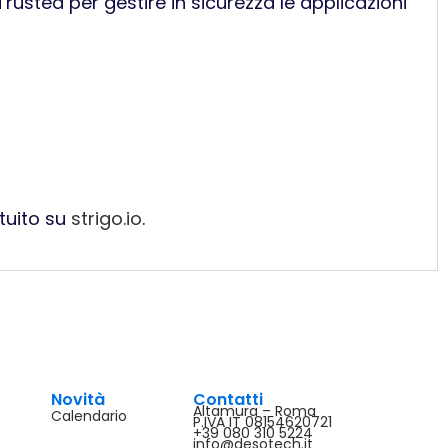
Trusted per gestire in sicurezza le applicazioni
tuito su
strigo.io
.
Novità
Contatti
Altamura – Roma
Calendario
P.IVA IT 08154620721
+39 080 310 5224
info@desotech.it