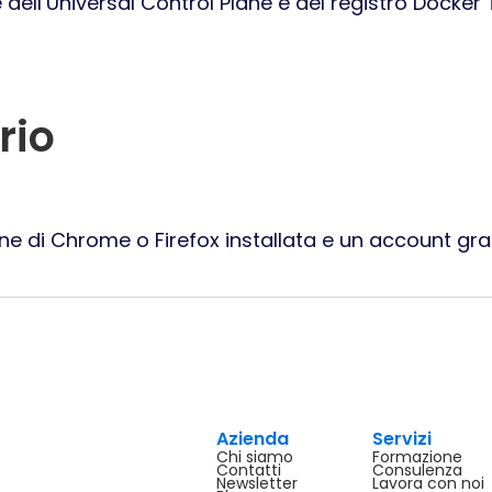
e dell’Universal Control Plane e del registro Docker 
rio
one di Chrome o Firefox installata e un account gra
Azienda
Servizi
Chi siamo
Formazione
Contatti
Consulenza
Newsletter
Lavora con noi