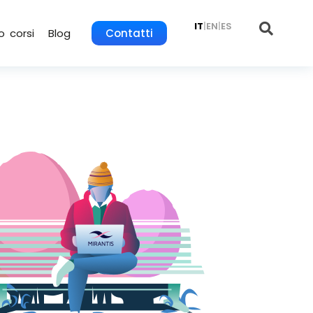
IT
|
EN
|
ES
o corsi
Blog
Contatti