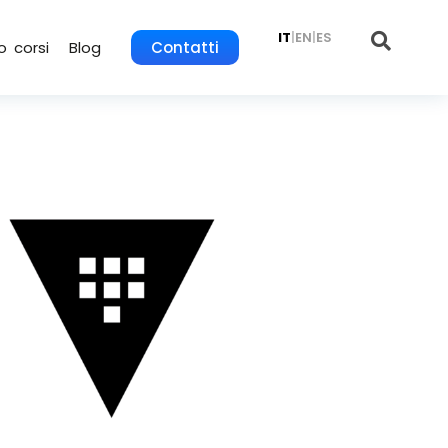
IT
|
EN
|
ES
o corsi
Blog
Contatti