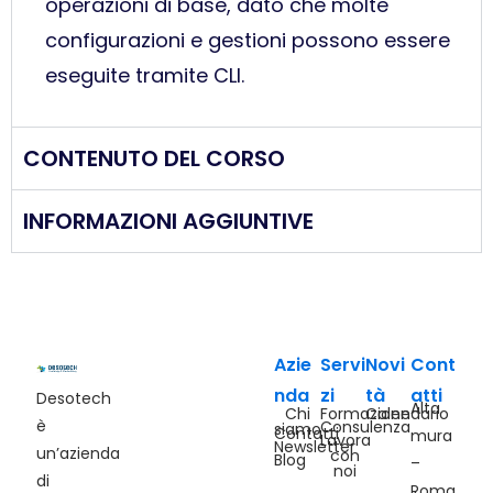
operazioni di base, dato che molte
configurazioni e gestioni possono essere
eseguite tramite CLI.
CONTENUTO DEL CORSO
INFORMAZIONI AGGIUNTIVE
Azie
Servi
Novi
Cont
nda
zi
tà
atti
Desotech
Alta
Chi
Formazione
Calendario
è
Consulenza
siamo
Contatti
mura
Lavora
Newsletter
un’azienda
con
Blog
–
noi
di
Roma