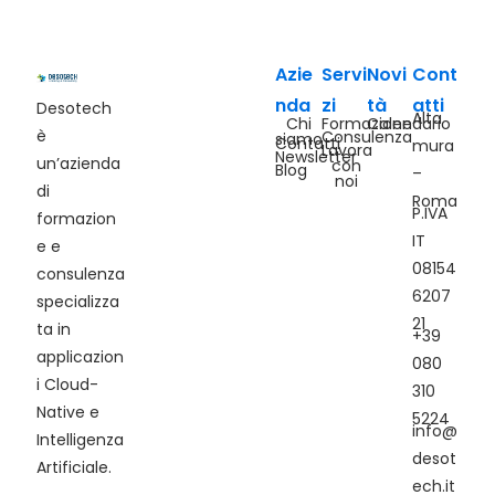
Azie
Servi
Novi
Cont
nda
zi
tà
atti
Desotech
Alta
Chi
Formazione
Calendario
è
Consulenza
siamo
Contatti
mura
Lavora
Newsletter
un’azienda
con
Blog
–
noi
di
Roma
P.IVA
formazion
IT
e e
08154
consulenza
6207
specializza
21
ta in
+39
applicazion
080
i Cloud-
310
Native e
5224
info@
Intelligenza
desot
Artificiale.
ech.it