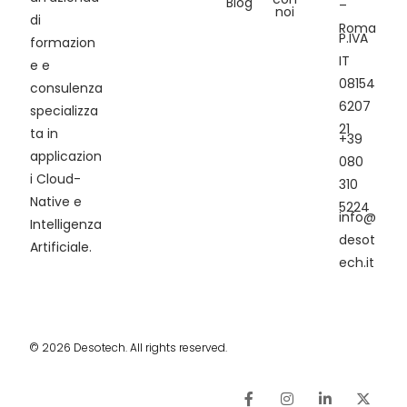
Blog
–
noi
di
Roma
P.IVA
formazion
IT
e e
08154
consulenza
6207
specializza
21
ta in
+39
applicazion
080
i Cloud-
310
Native e
5224
info@
Intelligenza
desot
Artificiale.
ech.it
© 2026 Desotech. All rights reserved.