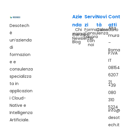
Azie
Servi
Novi
Cont
nda
zi
tà
atti
Desotech
Alta
Chi
Formazione
Calendario
è
Consulenza
siamo
Contatti
mura
Lavora
Newsletter
un’azienda
con
Blog
–
noi
di
Roma
P.IVA
formazion
IT
e e
08154
consulenza
6207
specializza
21
ta in
+39
applicazion
080
i Cloud-
310
Native e
5224
info@
Intelligenza
desot
Artificiale.
ech.it