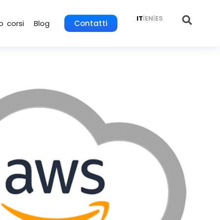
IT
|
EN
|
ES
o corsi
Blog
Contatti