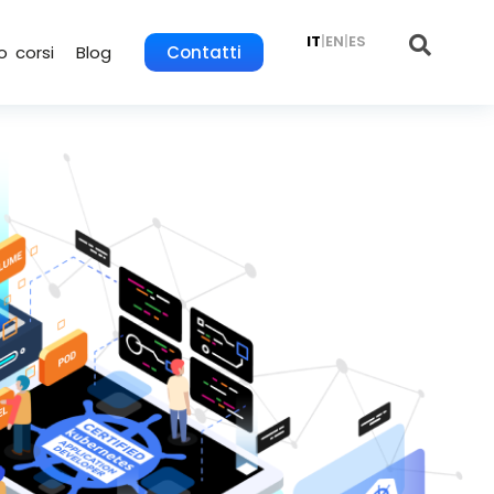
IT
|
EN
|
ES
o corsi
Blog
Contatti