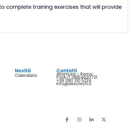
to complete training exercises that will provide
Novità
Contatti
Altamura – Roma
Calendario
P.IVA IT 08154620721
+39 080 310 5224
info@desotech.it