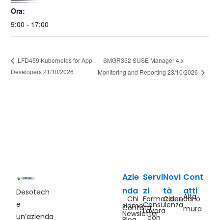
Ora:
9:00 - 17:00
SMGR352 SUSE Manager 4.x
LFD459 Kubernetes for App
Developers 21/10/2026
Monitoring and Reporting 23/10/2026
Azie
Servi
Novi
Cont
nda
zi
tà
atti
Desotech
Alta
Chi
Formazione
Calendario
è
Consulenza
siamo
Contatti
mura
Lavora
Newsletter
un’azienda
con
Blog