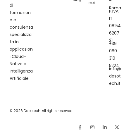
–
noi
di
Roma
P.IVA
formazion
IT
e e
08154
consulenza
6207
specializza
21
ta in
+39
applicazion
080
i Cloud-
310
Native e
5224
info@
Intelligenza
desot
Artificiale.
ech.it
© 2026 Desotech. All rights reserved.