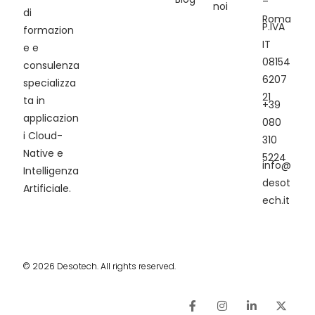
–
noi
di
Roma
P.IVA
formazion
IT
e e
08154
consulenza
6207
specializza
21
ta in
+39
applicazion
080
i Cloud-
310
Native e
5224
info@
Intelligenza
desot
Artificiale.
ech.it
© 2026 Desotech. All rights reserved.