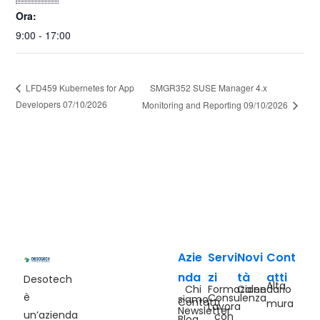
Ora:
9:00 - 17:00
SMGR352 SUSE Manager 4.x
LFD459 Kubernetes for App
Developers 07/10/2026
Monitoring and Reporting 09/10/2026
Azie
Servi
Novi
Cont
nda
zi
tà
atti
Desotech
Alta
Chi
Formazione
Calendario
è
Consulenza
siamo
Contatti
mura
Lavora
Newsletter
un’azienda
con
Blog