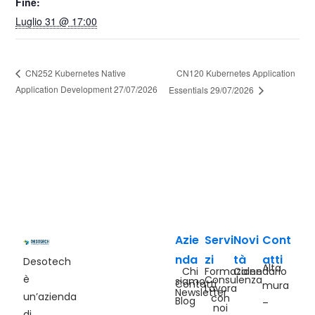
Fine:
Luglio 31 @ 17:00
CN120 Kubernetes Application
CN252 Kubernetes Native
Application Development 27/07/2026
Essentials 29/07/2026
Azie
Servi
Novi
Cont
nda
zi
tà
atti
Desotech
Alta
Chi
Formazione
Calendario
è
Consulenza
siamo
Contatti
mura
Lavora
Newsletter
un’azienda
con
Blog
–
noi
di