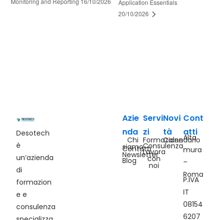
Monitoring and Reporting 16/10/2026
Application Essentials
20/10/2026
Azie
Servi
Novi
Cont
nda
zi
tà
atti
Desotech
Alta
Chi
Formazione
Calendario
è
Consulenza
siamo
Contatti
mura
Lavora
Newsletter
un’azienda
con
Blog
–
noi
di
Roma
P.IVA
formazion
IT
e e
08154
consulenza
6207
specializza