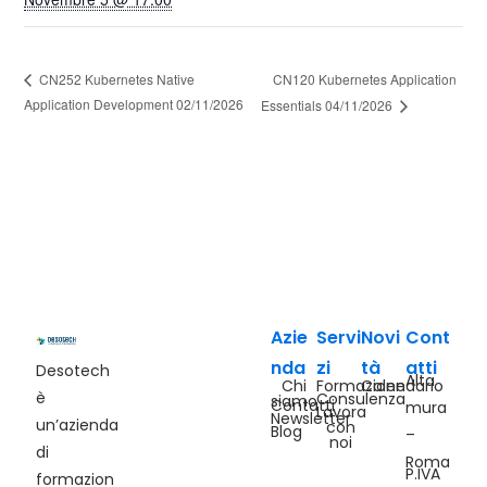
CN120 Kubernetes Application
CN252 Kubernetes Native
Application Development 02/11/2026
Essentials 04/11/2026
Azie
Servi
Novi
Cont
nda
zi
tà
atti
Desotech
Alta
Chi
Formazione
Calendario
è
Consulenza
siamo
Contatti
mura
Lavora
Newsletter
un’azienda
con
Blog
–
noi
di
Roma
P.IVA
formazion