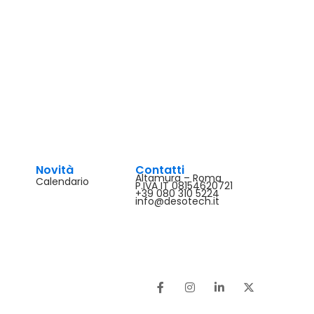
Novità
Contatti
Altamura – Roma
Calendario
P.IVA IT 08154620721
+39 080 310 5224
info@desotech.it