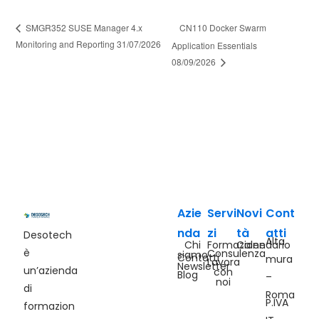
CN110 Docker Swarm
SMGR352 SUSE Manager 4.x
Monitoring and Reporting 31/07/2026
Application Essentials
08/09/2026
Azie
Servi
Novi
Cont
nda
zi
tà
atti
Desotech
Alta
Chi
Formazione
Calendario
è
Consulenza
siamo
Contatti
mura
Lavora
Newsletter
un’azienda
con
Blog
–
noi
di
Roma
P.IVA
formazion