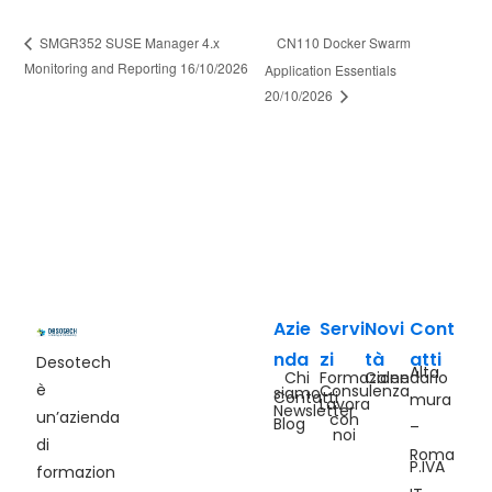
CN110 Docker Swarm
SMGR352 SUSE Manager 4.x
Monitoring and Reporting 16/10/2026
Application Essentials
20/10/2026
Azie
Servi
Novi
Cont
nda
zi
tà
atti
Desotech
Alta
Chi
Formazione
Calendario
è
Consulenza
siamo
Contatti
mura
Lavora
Newsletter
un’azienda
con
Blog
–
noi
di
Roma
P.IVA
formazion