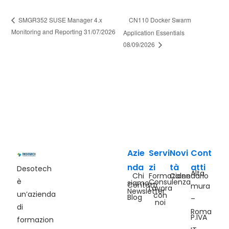
CN110 Docker Swarm
SMGR352 SUSE Manager 4.x
Monitoring and Reporting 31/07/2026
Application Essentials
08/09/2026
Azie
Servi
Novi
Cont
nda
zi
tà
atti
Desotech
Alta
Chi
Formazione
Calendario
è
Consulenza
siamo
Contatti
mura
Lavora
Newsletter
un’azienda
con
Blog
–
noi
di
Roma
P.IVA
formazion