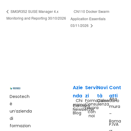
CN110 Docker Swarm
SMGR352 SUSE Manager 4.x
Monitoring and Reporting 30/10/2026
Application Essentials
03/11/2026
Azie
Servi
Novi
Cont
nda
zi
tà
atti
Desotech
Alta
Chi
Formazione
Calendario
è
Consulenza
siamo
Contatti
mura
Lavora
Newsletter
un’azienda
con
Blog
–
noi
di
Roma
P.IVA
formazion