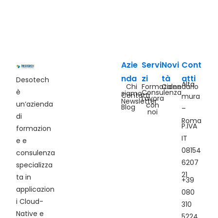
Azie
Servi
Novi
Cont
nda
zi
tà
atti
Desotech
Alta
Chi
Formazione
Calendario
è
Consulenza
siamo
Contatti
mura
Lavora
Newsletter
un’azienda
con
Blog
–
noi
di
Roma
P.IVA
formazion
IT
e e
08154
consulenza
6207
specializza
21
ta in
+39
applicazion
080
i Cloud-
310
Native e
5224