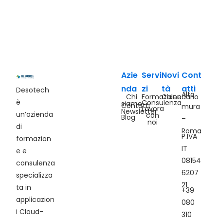
Azie
Servi
Novi
Cont
nda
zi
tà
atti
Desotech
Alta
Chi
Formazione
Calendario
è
Consulenza
siamo
Contatti
mura
Lavora
Newsletter
un’azienda
con
Blog
–
noi
di
Roma
P.IVA
formazion
IT
e e
08154
consulenza
6207
specializza
21
ta in
+39
applicazion
080
i Cloud-
310